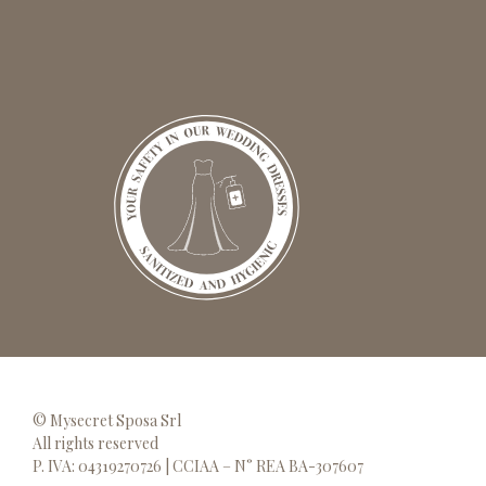
© Mysecret Sposa Srl
All rights reserved
P. IVA: 04319270726 | CCIAA – N° REA BA-307607