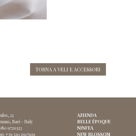
TORNA A VELI E ACCESSORI
ombo, 23
AZIENDA
nano, Bari – Italy
BELLE ÉPOQUE
 080 9720323
NINFEA
p: +39 320 2917929
NEW BLOSSOM