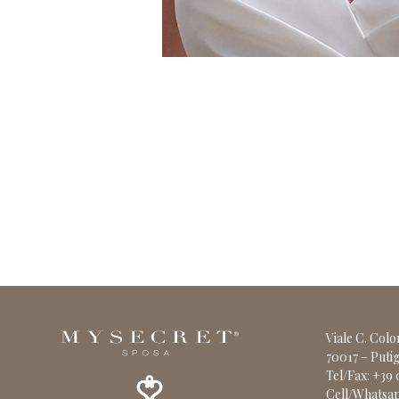
Viale C. Col
70017 – Putig
Tel/Fax: +39
Cell/Whatsap