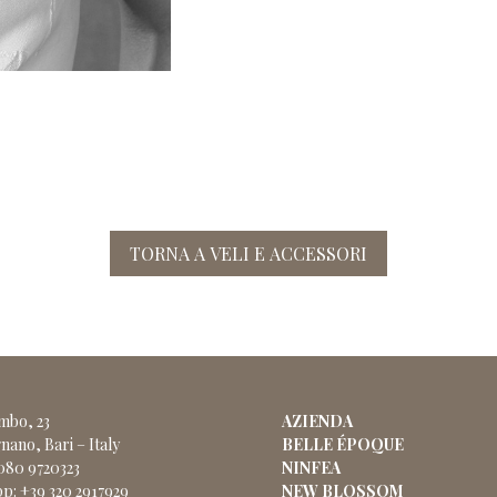
TORNA A VELI E ACCESSORI
ombo, 23
AZIENDA
nano, Bari – Italy
BELLE ÉPOQUE
 080 9720323
NINFEA
p: +39 320 2917929
NEW BLOSSOM