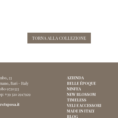
TORNA ALLA COLLEZIONE
ombo, 23
AZIENDA
nano, Bari – Italy
BELLE ÉPOQUE
 080 9720323
NINFEA
p: +39 320 2917929
NEW BLOSSOM
TIMELESS
etsposa.it
VELI E ACCESSORI
MADE IN ITALY
:
BLOG