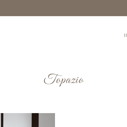
H
Topazio