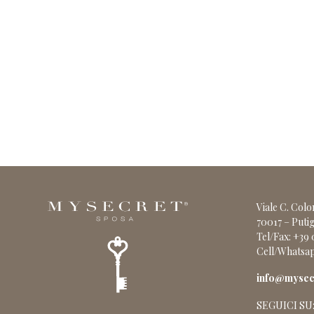
Viale C. Col
70017 – Putig
Tel/Fax: +39
Cell/Whatsap
info@mysecr
SEGUICI SU