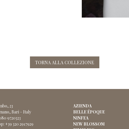
TORNA ALLA COLLEZIONE
ombo, 23
AZIENDA
nano, Bari – Italy
BELLE ÉPOQUE
 080 9720323
NINFEA
p: +39 320 2917929
NEW BLOSSOM