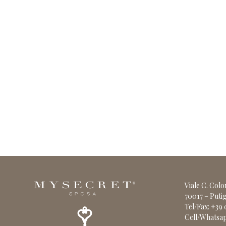
Viale C. Col
70017 – Putig
Tel/Fax: +39
Cell/Whatsap