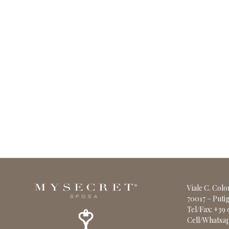
Viale C. Col
70017 – Putig
Tel/Fax: +39
Cell/Whatsap