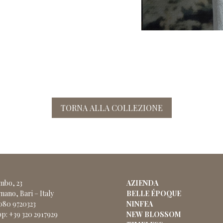
TORNA ALLA COLLEZIONE
ombo, 23
AZIENDA
nano, Bari – Italy
BELLE ÉPOQUE
 080 9720323
NINFEA
p: +39 320 2917929
NEW BLOSSOM