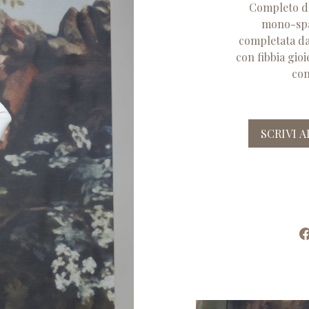
Completo d
mono-spal
completata da
con fibbia gioi
con
SCRIVI 