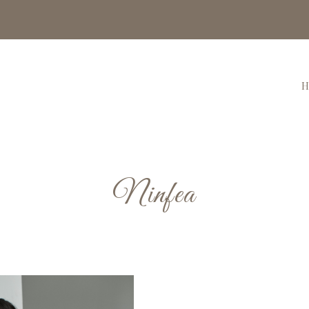
H
Ninfea