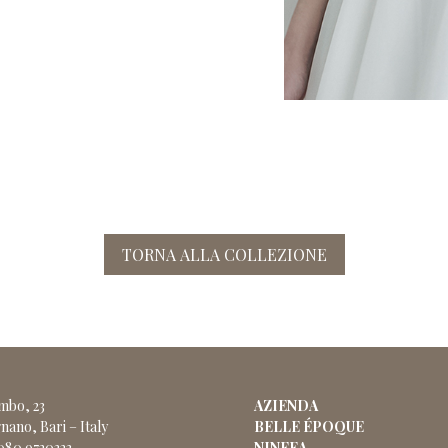
TORNA ALLA COLLEZIONE
ombo, 23
AZIENDA
nano, Bari – Italy
BELLE ÉPOQUE
 080 9720323
NINFEA