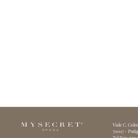
Viale C. Col
70017 – Putig
Tel/Fax: +39