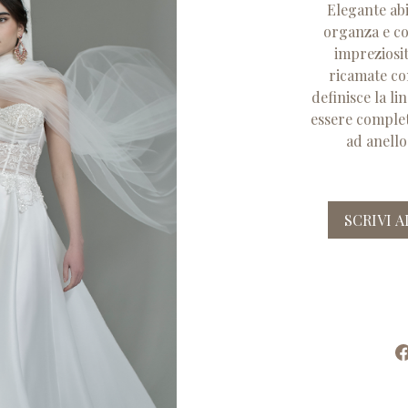
Elegante ab
organza e co
impreziosi
ricamate con
definisce la li
essere complet
ad anello
SCRIVI 