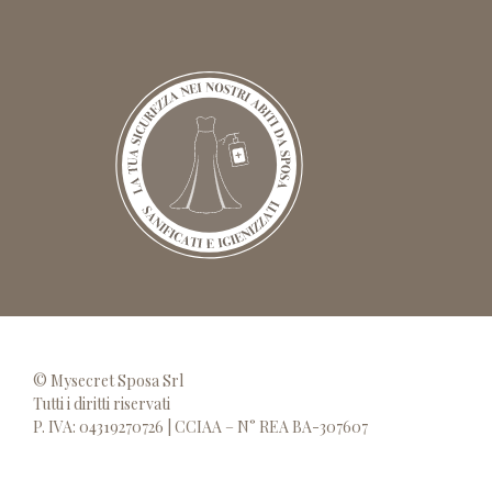
© Mysecret Sposa Srl
Tutti i diritti riservati
P. IVA: 04319270726 | CCIAA – N° REA BA-307607