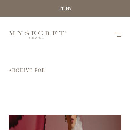
Skip
IT |
EN
to
content
MYSECRET
SPOSA
ARCHIVE FOR: